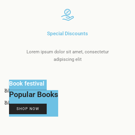
Special Discounts
Lorem ipsum dolor sit amet, consectetur
adipiscing elit
Book festival
Popular Books
SHOP NOW
SHOP NOW